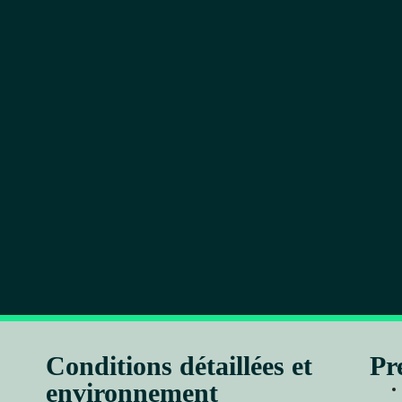
Conditions détaillées et
Pr
environnement