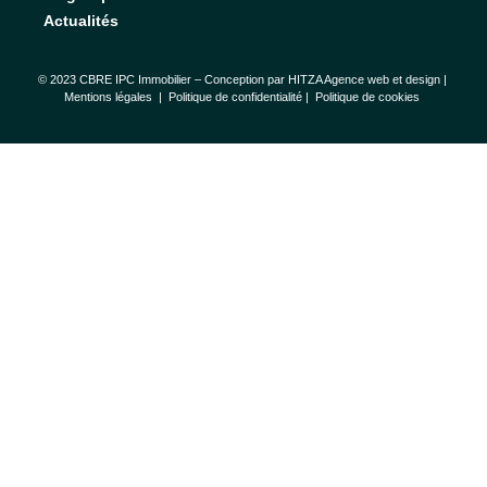
Actualités
© 2023 CBRE IPC Immobilier – Conception par
HITZA Agence web et design
|
Mentions légales
|
Politique de confidentialité |
Politique de cookies