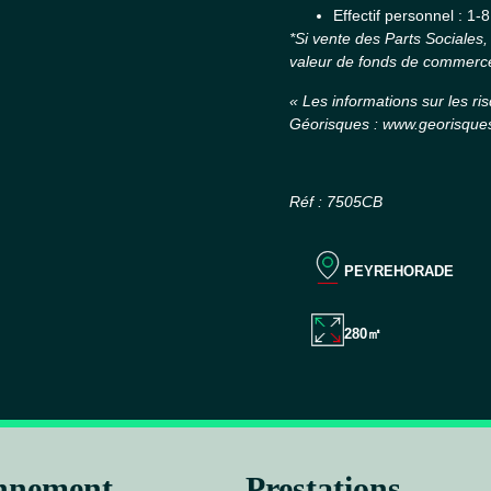
Effectif personnel : 1-
*Si vente des Parts Sociales,
valeur de fonds de commerc
« Les informations sur les ri
Géorisques : www.georisques
Réf : 7505CB
PEYREHORADE
280㎡
onnement
Prestations