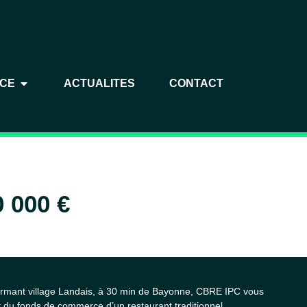
NCE
ACTUALITES
CONTACT
 000 €
harmant village Landais, à 30 min de Bayonne, CBRE IPC vous
 du fonds de commerce d’un restaurant traditionnel.