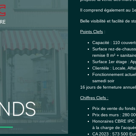
Il comprend également au 1e
Belle visibilité et facilité de 
Points Clefs
:
Capacité : 110 couvert
Surface rez-de-chaussé
remise 8 m² + sanitair
Surface 1er étage : A
Clientèle : Locale, Affa
Fonctionnement actuel
samedi soir
16 jours de fermeture annuel
Chiffres Clefs :
Prix de vente du fond
Prix des murs : 280 0
Honoraires CBRE IPC 
à la charge de l’acqué
CA 2023 : 573 500 Eu