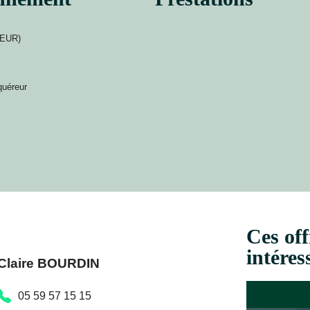
DEUR)
quéreur
Ces off
intéres
Claire BOURDIN
05 59 57 15 15