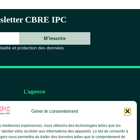
ewsletter CBRE IPC
M'inscrire
tialité et protection des données.
L’agence
L’équipe
Gérer le consentement
Nos services
Nos références
les meilleures expériences, nous utilisons des technologies telles que les
Le groupe CBRE
 stocker et/ou accéder aux informations des appareils. Le fait de consentir à
Actualités
gies nous permettra de traiter des données telles que le comportement de