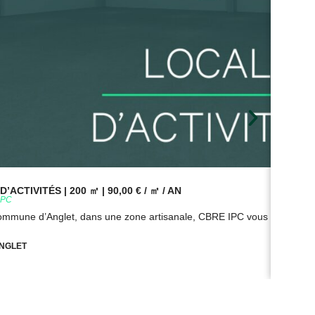
’ACTIVITÉS | 200 ㎡ | 90,00 € / ㎡ / AN
BUR
9PC
Réf
commune d’Anglet, dans une zone artisanale, CBRE IPC vous propose à
Sur
NGLET