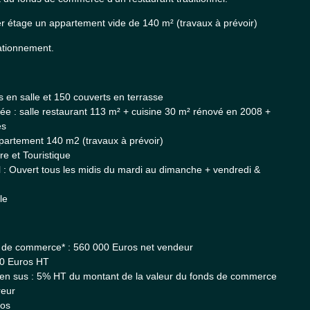
r étage un appartement vide de 140 m² (travaux à prévoir)
stationnement.
s en salle et 150 couverts en terrasse
e : salle restaurant 113 m² + cuisine 30 m² rénové en 2008 +
es
ppartement 140 m2 (travaux à prévoir)
ire et Touristique
 : Ouvert tous les midis du mardi au dimanche + vendredi &
le
s de commerce* : 560 000 Euros net vendeur
00 Euros HT
en sus : 5% HT du montant de la valeur du fonds de commerce
reur
ros