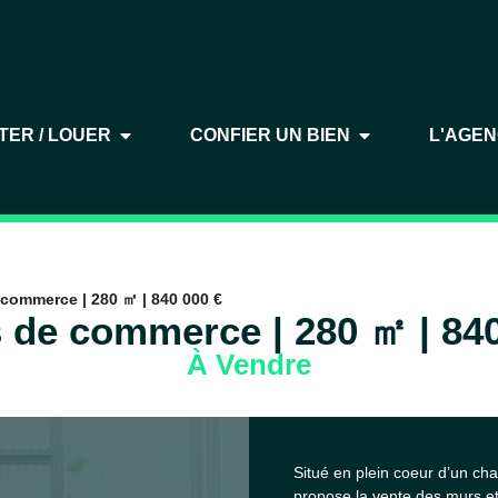
TER / LOUER
CONFIER UN BIEN
L'AGE
commerce | 280 ㎡ | 840 000 €
 de commerce | 280 ㎡ | 840
À Vendre
Situé en plein coeur d’un c
propose la vente des murs et