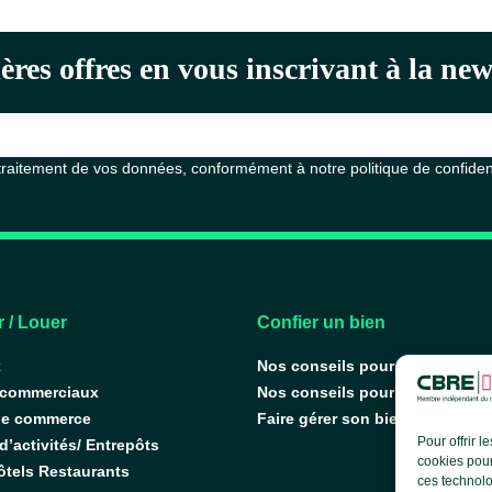
ères offres en vous inscrivant à la n
 traitement de vos données, conformément à notre
politique de confiden
 / Louer
Confier un bien
x
Nos conseils pour vendre
 commerciaux
Nos conseils pour louer
de commerce
Faire gérer son bien
Pour offrir 
’activités/ Entrepôts
cookies pour
ôtels Restaurants
ces technolo