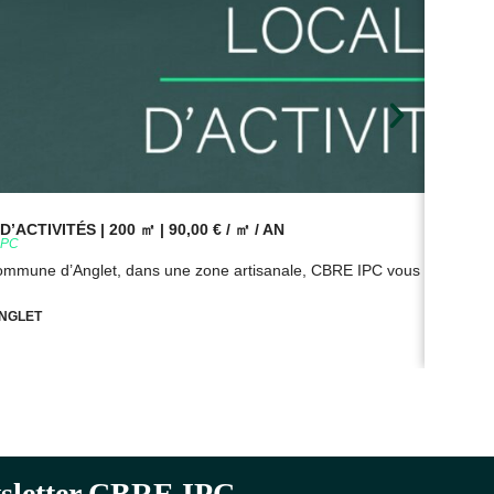
’ACTIVITÉS | 200 ㎡ | 90,00 € / ㎡ / AN
BUR
9PC
Réf
commune d’Anglet, dans une zone artisanale, CBRE IPC vous propose à
Sur
NGLET
ewsletter CBRE IPC