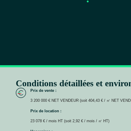
Conditions détaillées et envir
Prix de vente :
3 200 000 € NET VENDEUR (soit 404,43 € / ㎡ NET VEN
Prix de location :
23 078 € / mois HT (soit 2,92 € / mois / ㎡ HT)