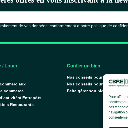
 traitement de vos données, conformément à notre
politique de confiden
 / Louer
Confier un bien
x
Nos conseils pour vendre
 commerciaux
Nos conseils pour louer
de commerce
Faire gérer son bien
Pour offrir 
’activités/ Entrepôts
cookies pour
ôtels Restaurants
ces technolo
navigation ou
consentement