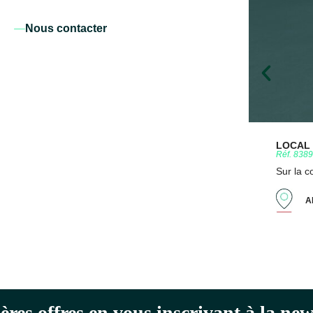
Nous contacter
LOCAL D
Réf. 838
Sur la 
A
ères offres en vous inscrivant à la n