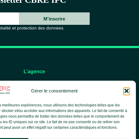
M'inscrire
tialité et protection des données.
L’agence
L’équipe
Gérer le consentement
Nos services
Nos références
les meilleures expériences, nous utilisons des technologies telles que les
Le groupe CBRE
 stocker et/ou accéder aux informations des appareils. Le fait de consentir à
Actualités
gies nous permettra de traiter des données telles que le comportement de
 les ID uniques sur ce site. Le fait de ne pas consentir ou de retirer son
 peut avoir un effet négatif sur certaines caractéristiques et fonctions.