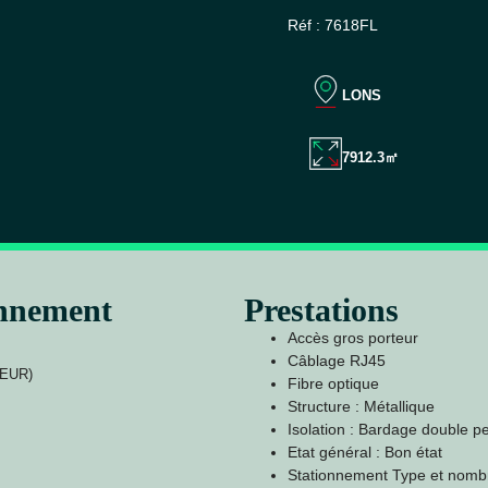
Réf : 7618FL
LONS
7912.3㎡
onnement
Prestations
Accès gros porteur
Câblage RJ45
DEUR)
Fibre optique
Structure : Métallique
Isolation : Bardage double p
Etat général : Bon état
Stationnement Type et nombre