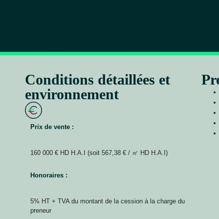
Conditions détaillées et
Pr
environnement
Prix de vente :
160 000 € HD H.A.I (soit 567,38 € / ㎡ HD H.A.I)
Honoraires :
5% HT + TVA du montant de la cession à la charge du
preneur