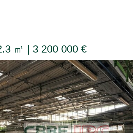
ionnement Type et nom
 de places importantes)
TER / LOUER
CONFIER UN BIEN
L'AGE
12.3 ㎡ | 3 200 000 €