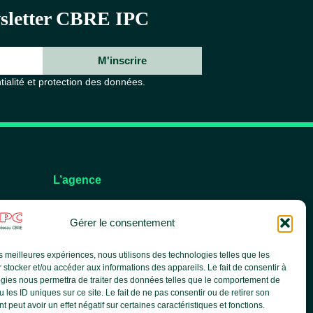
ewsletter CBRE IPC
M'inscrire
tialité et protection des données.
L’agence
L’équipe
Gérer le consentement
Nos services
Nos références
les meilleures expériences, nous utilisons des technologies telles que les
Le groupe CBRE
 stocker et/ou accéder aux informations des appareils. Le fait de consentir à
Actualités
gies nous permettra de traiter des données telles que le comportement de
 les ID uniques sur ce site. Le fait de ne pas consentir ou de retirer son
 peut avoir un effet négatif sur certaines caractéristiques et fonctions.