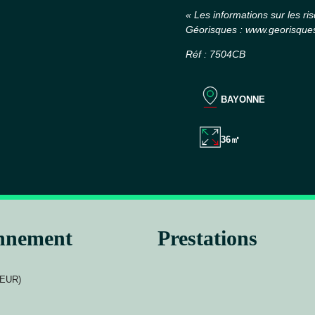
« Les informations sur les ri
Géorisques : www.georisques
Réf : 7504CB
BAYONNE
36㎡
onnement
Prestations
DEUR)