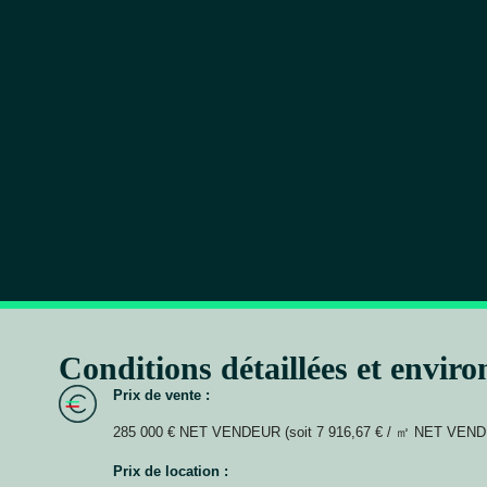
Conditions détaillées et envir
Prix de vente :
285 000 € NET VENDEUR (soit 7 916,67 € / ㎡ NET VEN
Prix de location :