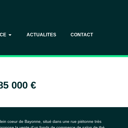
NCE
ACTUALITES
CONTACT
85 000 €
in coeur de Bayonne, situé dans une rue piétonne très
ropose la vente d’un fonds de commerce de salon de thé,