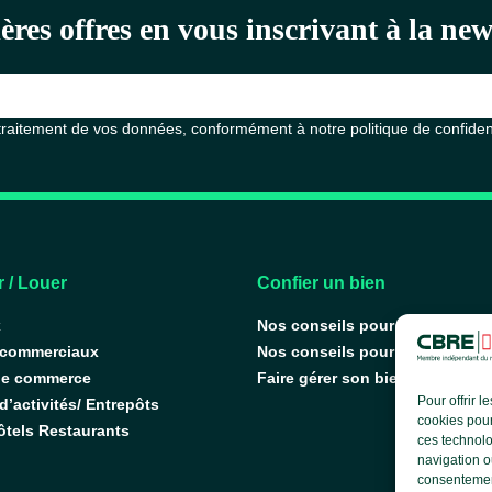
ères offres en vous inscrivant à la n
 traitement de vos données, conformément à notre
politique de confiden
 / Louer
Confier un bien
x
Nos conseils pour vendre
 commerciaux
Nos conseils pour louer
de commerce
Faire gérer son bien
Pour offrir 
’activités/ Entrepôts
cookies pour
ôtels Restaurants
ces technolo
navigation ou
consentement