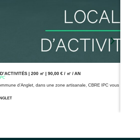
’ACTIVITÉS | 200 ㎡ | 90,00 € / ㎡ / AN
BUR
9PC
Réf
commune d’Anglet, dans une zone artisanale, CBRE IPC vous propose à
Sur
NGLET