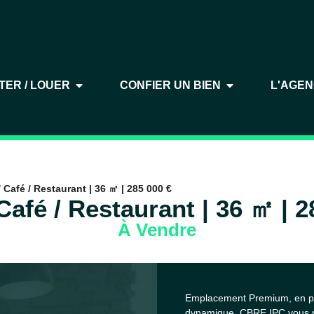
TER / LOUER
CONFIER UN BIEN
L'AGE
/ Café / Restaurant | 36 ㎡ | 285 000 €
 Café / Restaurant | 36 ㎡ | 2
À Vendre
Emplacement Premium, en ple
dynamique, CBRE IPC vous p