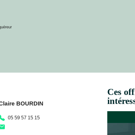
quéreur
Ces off
intéres
Claire BOURDIN
05 59 57 15 15